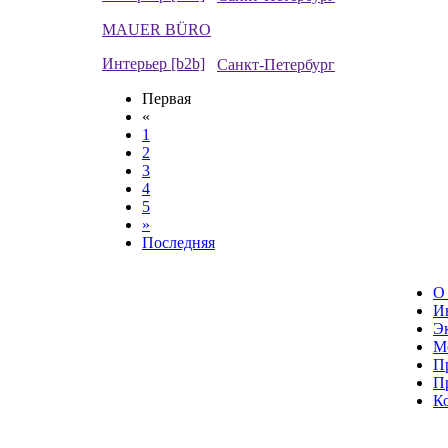
MAUER BÜRO
Интерьер [b2b]
Санкт-Петербург
Первая
«
1
2
3
4
5
»
Последняя
О
Ин
Эк
М
П
П
К