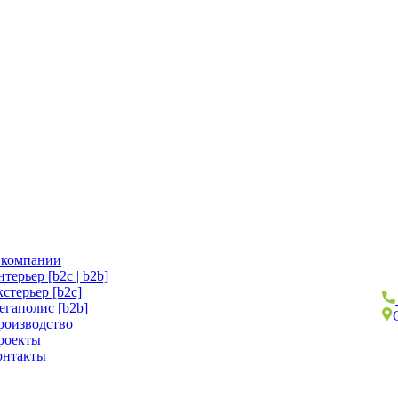
 компании
терьер [b2c | b2b]
стерьер [b2c]
егаполис [b2b]
роизводство
роекты
онтакты