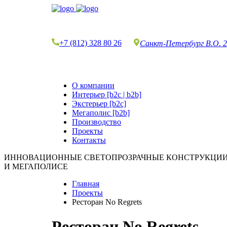
+7 (812) 328 80 26
Санкт-Петербург
В.О. 2
О компании
Интерьер [b2c | b2b]
Экстерьер [b2c]
Мегаполис [b2b]
Производство
Проекты
Контакты
ИННОВАЦИОННЫЕ СВЕТОПРОЗРАЧНЫЕ КОНСТРУКЦИИ В
И МЕГАПОЛИСЕ
Главная
Проекты
Ресторан No Regrets
Ресторан No Regrets